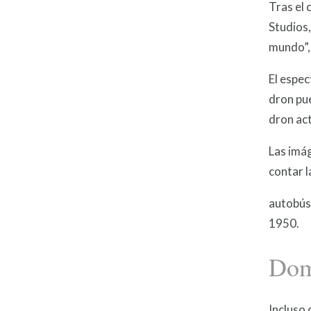
Tras el 
Studios,
mundo”, 
El espec
dron pue
dron act
Las imág
contar l
autobús 
1950.
Dom
Incluso 