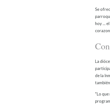
Se ofrec
parroqui
hoy ... 
corazone
Conc
La dióce
particip
de la In
también 
“Lo que 
programa