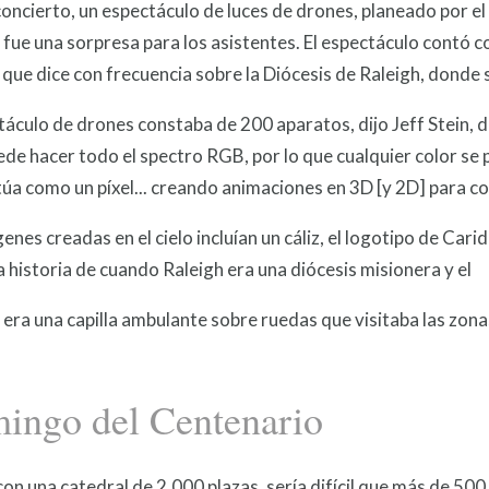
concierto, un espectáculo de luces de drones, planeado por e
 fue una sorpresa para los asistentes. El espectáculo contó co
que dice con frecuencia sobre la Diócesis de Raleigh, donde
táculo de drones constaba de 200 aparatos, dijo Jeff Stein, 
de hacer todo el spectro RGB, por lo que cualquier color se 
úa como un píxel... creando animaciones en 3D [y 2D] para cont
enes creadas en el cielo incluían un cáliz, el logotipo de Car
a historia de cuando Raleigh era una diócesis misionera y el
era una capilla ambulante sobre ruedas que visitaba las zona
ingo del Centenario
con una catedral de 2.000 plazas, sería difícil que más de 50