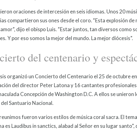
ieron oraciones de intercesión en seis idiomas. Unos 20 músi
as compartieron sus ones desde el coro. “Esta explosión de m
el amor”, dijo el obispo Luis. “Estar juntos, tan diversos com
s. Y por eso somos la mejor del mundo. La mejor diócesis”.
ierto del centenario y espectá
sis organizó un Concierto del Centenario el 25 de octubre en 
ación del director Peter Latona y 16 cantantes profesionales 
maculada Concepción de Washington D.C. A ellos se unieron l
del Santuario Nacional.
reunimos fueron varios estilos de música coral sacra. El tema g
 es Laudibus in sanctics, alabad al Señor en su lugar santo”, 