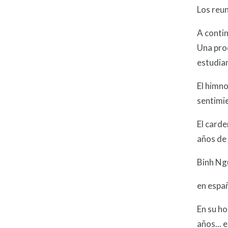
Los reun
A contin
Una proc
estudian
El himno
sentimie
El carde
años de 
Binh Ngu
en españ
En su ho
años...