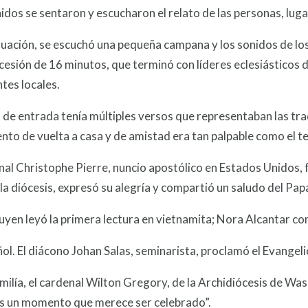
idos se sentaron y escucharon el relato de las personas, lug
uación, se escuchó una pequeña campana y los sonidos de los
esión de 16 minutos, que terminó con líderes eclesiásticos
tes locales.
 de entrada tenía múltiples versos que representaban las tra
nto de vuelta a casa y de amistad era tan palpable como el t
nal Christophe Pierre, nuncio apostólico en Estados Unidos, f
la diócesis, expresó su alegría y compartió un saludo del Pap
yen leyó la primera lectura en vietnamita; Nora Alcantar c
ol. El diácono Johan Salas, seminarista, proclamó el Evangeli
milía, el cardenal Wilton Gregory, de la Archidiócesis de Wash
 es un momento que merece ser celebrado”.