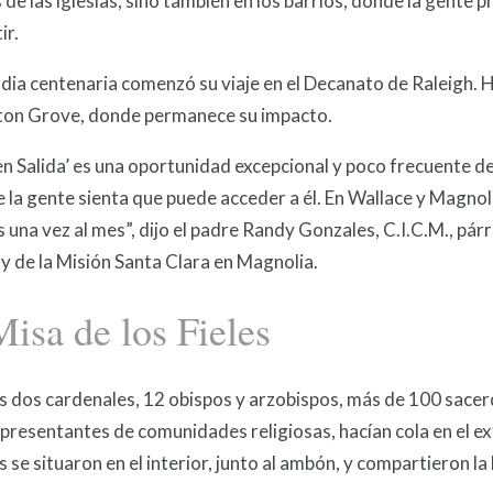
s de las iglesias, sino también en los barrios, donde la gente p
ir.
dia centenaria comenzó su viaje en el Decanato de Raleigh. 
on Grove, donde permanece su impacto.
en Salida’ es una oportunidad excepcional y poco frecuente de
 la gente sienta que puede acceder a él. En Wallace y Magnol
s una vez al mes”, dijo el padre Randy Gonzales, C.I.C.M., pár
y de la Misión Santa Clara en Magnolia.
isa de los Fieles
 dos cardenales, 12 obispos y arzobispos, más de 100 sacerdo
resentantes de comunidades religiosas, hacían cola en el ext
s se situaron en el interior, junto al ambón, y compartieron la 