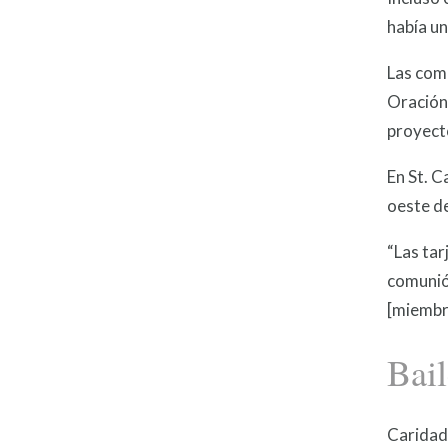
había un
Las comu
Oración
proyecto
En St. C
oeste de
“Las tar
comunión
[miembr
Bail
Caridade