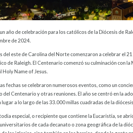
un año de celebración para los católicos de la Diócesis de Ra
embre de 2024.
es del este de Carolina del Norte comenzaron a celebrar el 2
ico de Raleigh. El Centenario comenzó su culminación con la Mi
l Holy Name of Jesus.
as fechas se celebraron numerosos eventos, como un conciert
del Centenario y otras reuniones. El año se centró en la ado
 lugar a lo largo de las 33.000 millas cuadradas de la diócesis
odia especial, o recipiente que contiene la Eucaristía, se abr
niversitarios de cada decanato o zona geográfica de la dióce