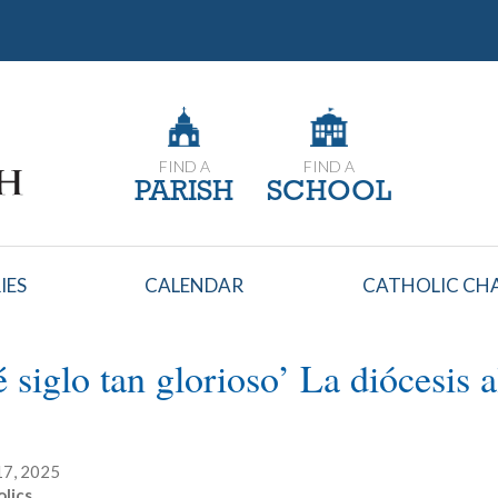
FIND A
FIND A
PARISH
SCHOOL
IES
CALENDAR
CATHOLIC CHA
 siglo tan glorioso’ La diócesis a
s
17, 2025
lics