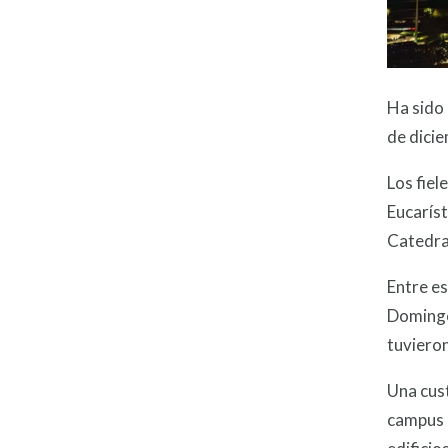
Ha sido 
de dici
Los fiel
Eucaríst
Catedra
Entre es
Domingo 
tuvieron
Una cust
campus u