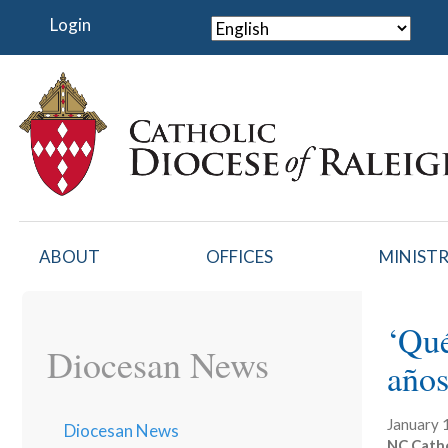
Skip
Login
to
main
content
ABOUT
OFFICES
MINISTR
‘Qué
Diocesan News
año
January 
Diocesan News
NC Catho