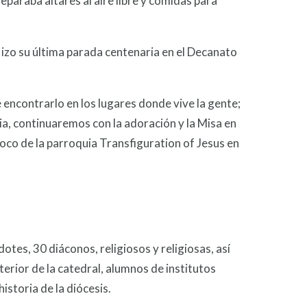
reparaba altares al aire libre y comidas para
Hizo su última parada centenaria en el Decanato
 encontrarlo en los lugares donde vive la gente;
ia, continuaremos con la adoración y la Misa en
roco de la parroquia Transfiguration of Jesus en
tes, 30 diáconos, religiosos y religiosas, así
erior de la catedral, alumnos de institutos
historia de la diócesis.