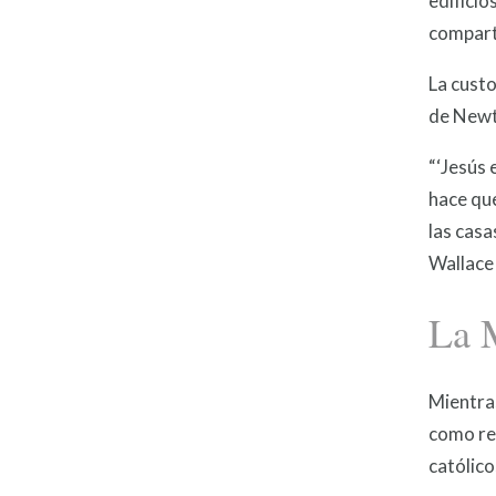
edificio
compart
La custo
de Newt
“‘Jesús 
hace que
las casa
Wallace 
La M
Mientras
como rep
católico