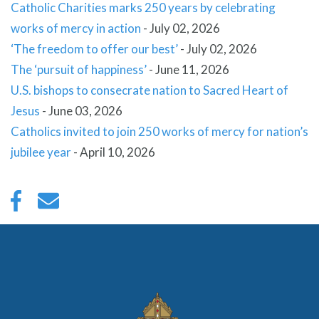
Catholic Charities marks 250 years by celebrating
works of mercy in action
-
July 02, 2026
‘The freedom to offer our best’
-
July 02, 2026
The ‘pursuit of happiness’
-
June 11, 2026
U.S. bishops to consecrate nation to Sacred Heart of
Jesus
-
June 03, 2026
Catholics invited to join 250 works of mercy for nation’s
jubilee year
-
April 10, 2026