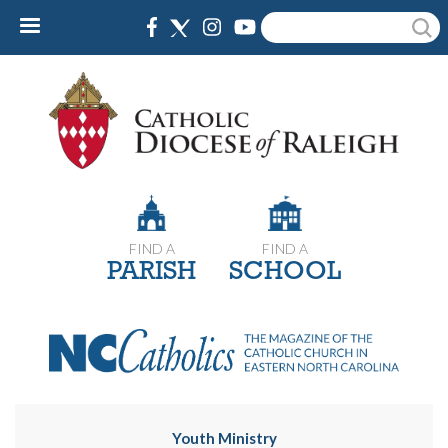
Skip
Search
to
main
content
FIND A
FIND A
PARISH
SCHOOL
Youth Ministry