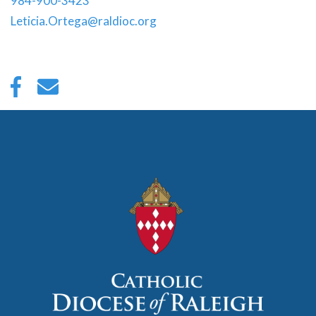
984-900-3423
Leticia.Ortega@raldioc.org