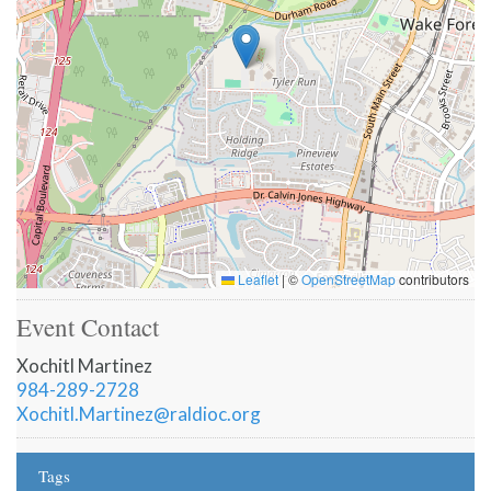
Leaflet
|
©
OpenStreetMap
contributors
Event Contact
Xochitl Martinez
984-289-2728
Xochitl.Martinez@raldioc.org
Tags