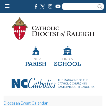
Skip
Search
to
main
content
FIND A
FIND A
PARISH
SCHOOL
Diocesan Event Calendar