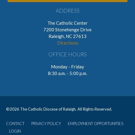
ADDRESS
The Catholic Center
7200 Stonehenge Drive
Raleigh, NC 27613
Directions
OFFICE HOURS
Monday - Friday
8:30 a.m. - 5:00 p.m.
©
2026 The Catholic Diocese of Raleigh. All Rights Reserved.
CONTACT
PRIVACY POLICY
EMPLOYMENT OPPORTUNITIES
User
LOGIN
account