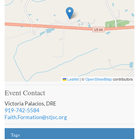
Leaflet
|
©
OpenStreetMap
contributors
Event Contact
Victoria Palacios, DRE
919-742-5584
Faith.Formation@stjsc.org
Tags