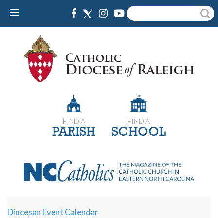
Skip
Search
to
main
content
FIND A
FIND A
PARISH
SCHOOL
Diocesan Event Calendar