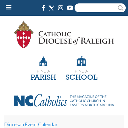
Skip
Search
to
main
content
FIND A
FIND A
PARISH
SCHOOL
Diocesan Event Calendar