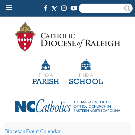
Skip
Search
to
main
content
FIND A
FIND A
PARISH
SCHOOL
Diocesan Event Calendar