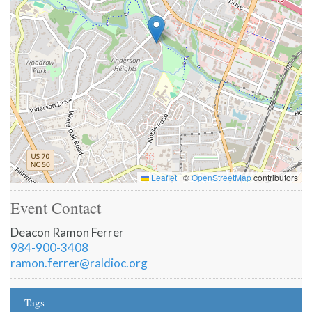
Leaflet
|
©
OpenStreetMap
contributors
Event Contact
Deacon Ramon Ferrer
984-900-3408
ramon.ferrer@raldioc.org
Tags