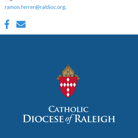
ramon.ferrer@raldioc.org
.